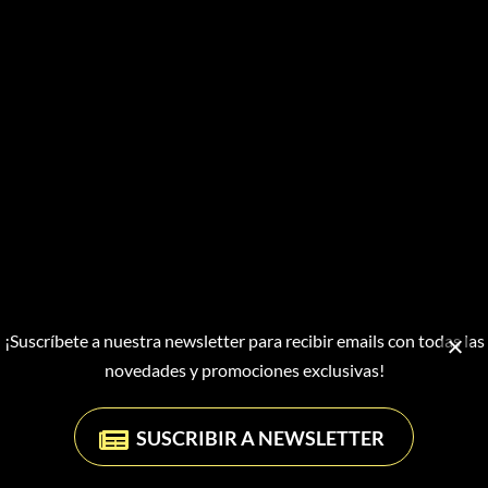
¡Suscríbete a nuestra newsletter para recibir emails con todas las
novedades y promociones exclusivas!
Aquesta web utilitza cookies només per millorar la teva experiència
SUSCRIBIR A NEWSLETTER
terrorífica...
Més informació
Acceptar