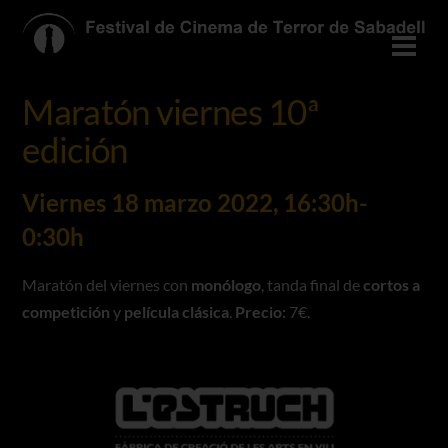
Skip
to
Men
content
Maratón viernes 10ª
edición
Viernes 18 marzo 2022,
16:30h-
0:30h
Maratón del viernes con
monólogo
, tanda final de
cortos a
competición
y
película clásica
.
Precio:
7€.