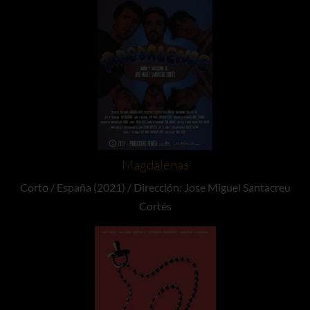
Magdalenas
Corto / España (2021) / Dirección: Jose Miguel Santacreu
Cortés