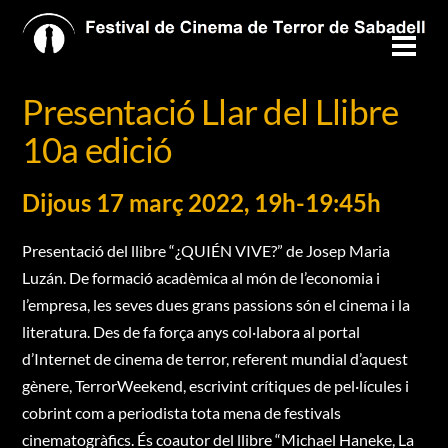
Skip
to
Men
content
Presentació Llar del Llibre
10a edició
Dijous 17 març 2022, 19h-19:45h
Presentació del llibre “¿QUIÉN VIVE?” de Josep Maria
Luzán. De formació acadèmica al món de l’economia i
l’empresa, les seves dues grans passions són el cinema i la
literatura. Des de fa força anys col·labora al portal
d’Internet de cinema de terror, referent mundial d’aquest
gènere, TerrorWeekend, escrivint crítiques de pel·lícules i
cobrint com a periodista tota mena de festivals
cinematogràfics. És coautor del llibre “Michael Haneke, La