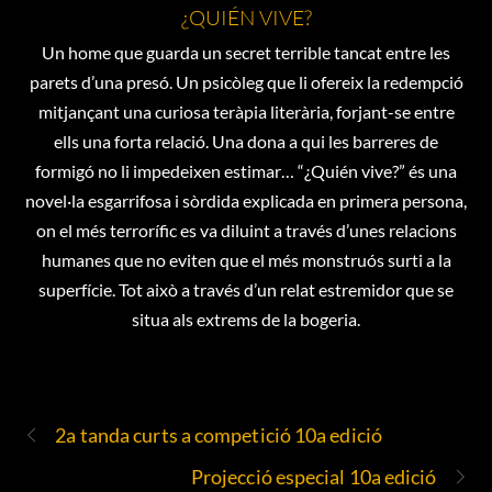
¿QUIÉN VIVE?
Un home que guarda un secret terrible tancat entre les
parets d’una presó. Un psicòleg que li ofereix la redempció
mitjançant una curiosa teràpia literària, forjant-se entre
ells una forta relació. Una dona a qui les barreres de
formigó no li impedeixen estimar… “¿Quién vive?” és una
novel·la esgarrifosa i sòrdida explicada en primera persona,
on el més terrorífic es va diluint a través d’unes relacions
humanes que no eviten que el més monstruós surti a la
superfície. Tot això a través d’un relat estremidor que se
situa als extrems de la bogeria.
2a tanda curts a competició 10a edició
Projecció especial 10a edició