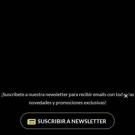
¡Suscríbete a nuestra newsletter para recibir emails con todas las
novedades y promociones exclusivas!
Aquesta web utilitza cookies només per millorar la teva experiència
SUSCRIBIR A NEWSLETTER
terrorífica...
Més informació
Acceptar