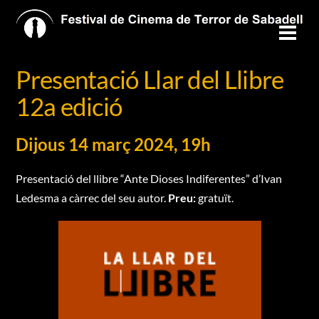
Skip
to
Men
content
Presentació Llar del Llibre
12a edició
Dijous 14 març 2024, 19h
Presentació del llibre “Ante Dioses Indiferentes” d’Ivan
Ledesma a càrrec del seu autor.
Preu:
gratuït.