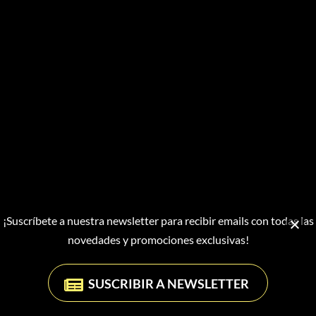
¡Suscríbete a nuestra newsletter para recibir emails con todas las
novedades y promociones exclusivas!
Aquesta web utilitza cookies només per millorar la teva experiència
SUSCRIBIR A NEWSLETTER
terrorífica...
Més informació
Acceptar