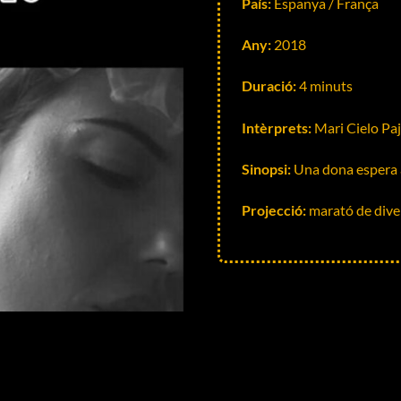
País:
Espanya / França
Any:
2018
Duració:
4 minuts
Intèrprets:
Mari Cielo Paj
Sinopsi:
Una dona espera a
Projecció:
marató de dive