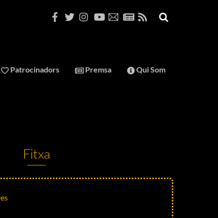
Patrocinadors
Premsa
Qui Som
Fitxa
res