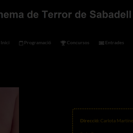
Inici
Programació
Concursos
Entrades
Direcció:
Carlota Martíne