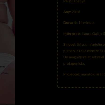
País:
Espanya
Any:
2018
Duració:
14 minuts
Intèrprets:
Laura Galán, S
Sinopsi:
Sara, una adolesce
prenen la roba mentre és a 
Un magnífic relat sobre el
protagonista.
Projecció:
marató dissabt