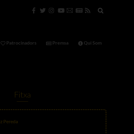
Patrocinadors
Premsa
Qui Som
Fitxa
z Pereda