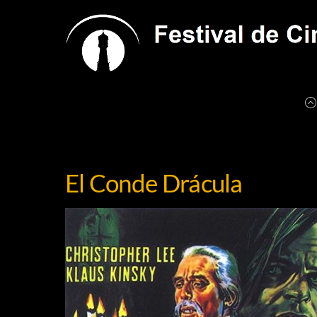
Skip
to
content
El Conde Drácula