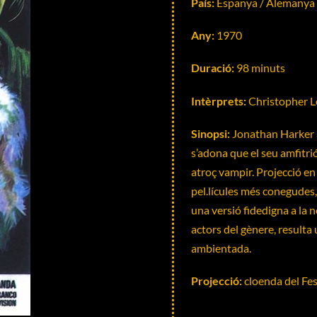
País:
Espanya / Alemanya de
Any:
1970
Duració:
98 minuts
Intèrprets:
Christopher Le
Sinopsi:
Jonathan Harker a
s’adona que el seu amfitri
atroç vampir. Projecció en
pel.lícules més conegudes
una versió fidedigna a la n
actors del gènere, resulta
ambientada.
Projecció:
cloenda del Fe