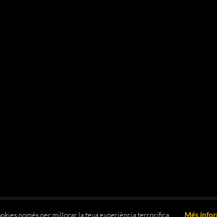
okies només per millorar la teva experiència terrorífica...
Més info