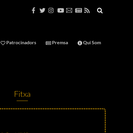
Patrocinadors
Premsa
Qui Som
Fitxa