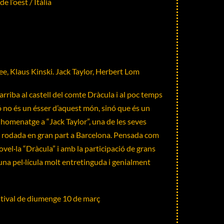
 l’oest / Itàlia
e, Klaus Kinski. Jack Taylor, Herbert Lom
rriba al castell del comte Dràcula i al poc temps
ó no és un ésser d’aquest món, sinó que és un
 homenatge a “Jack Taylor”, una de les seves
, rodada en gran part a Barcelona. Pensada com
ovel·la “Dràcula” i amb la participació de grans
 una pel·lícula molt entretinguda i genialment
stival de diumenge 10 de març