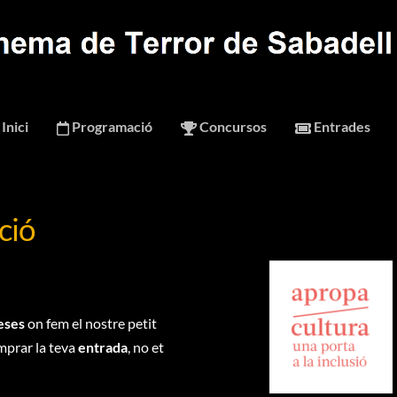
Inici
Programació
Concursos
Entrades
ció
reses
on fem el nostre petit
omprar la teva
entrada
, no et