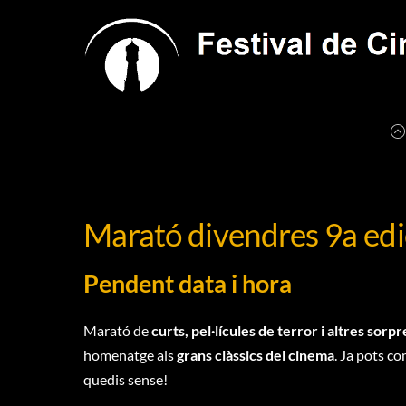
Skip
to
content
Marató divendres 9a edi
Pendent data i hora
Marató de
curts, pel·lícules de terror i altres sorp
homenatge als
grans clàssics del cinema
. Ja pots c
quedis sense!