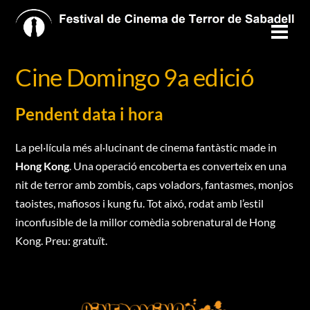
Skip
to
Men
content
Cine Domingo 9a edició
Pendent data i hora
La pel·lícula més al·lucinant de cinema fantàstic made in
Hong Kong
. Una operació encoberta es converteix en una
nit de terror amb zombis, caps voladors, fantasmes, monjos
taoistes, mafiosos i kung fu. Tot aixó, rodat amb l’estil
inconfusible de la millor comèdia sobrenatural de Hong
Kong. Preu: gratuït.