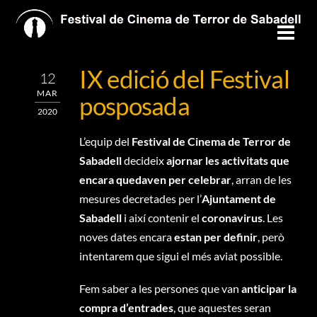
Skip
to
Men
content
IX edició del Festival
12
MAR
posposada
2020
L’equip del
Festival de Cinema de Terror de
Sabadell
decideix
ajornar les activitats que
encara quedaven per celebrar
, arran de les
mesures decretades per l’
Ajuntament de
Sabadell
i així contenir el
coronavirus
. Les
noves dates encara
estan per definir
, però
intentarem que sigui el més aviat possible.
Fem saber a les persones que van
anticipar la
compra d’entrades
, que aquestes seran