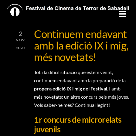
Skip
to
Men
content
Continuem endavant
2
NOV
amb la edició IX i mig,
2020
més novetats!
Tot i la difícil situació que estem vivint,
continuem endavant amb la preparació de la
propera edició IX i mig del Festival
. I amb
més novetats: un altre concurs pels més joves.
Vols saber-ne més? Continua llegint!
1r concurs de microrelats
juvenils