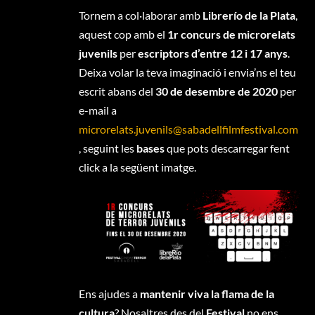
Tornem a col·laborar amb
Librerío de la Plata
,
aquest cop amb el
1r concurs de microrelats
juvenils
per
escriptors d’entre 12 i 17 anys
.
Deixa volar la teva imaginació i envia’ns el teu
escrit abans del
30 de desembre de 2020
per
e-mail a
microrelats.juvenils@sabadellfilmfestival.com
, seguint les
bases
que pots descarregar fent
click a la següent imatge.
Ens ajudes a
mantenir viva la flama de la
cultura
? Nosaltres des del
Festival
no ens