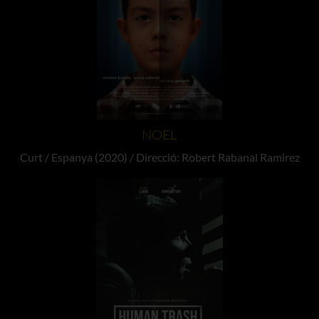
NOEL
Curt / Espanya (2020) / Direcció: Robert Rabanal Ramirez