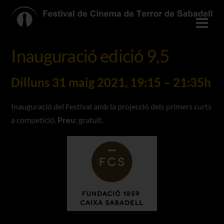
Skip
to
Men
content
Inauguració edició 9,5
Dilluns 31 maig 2021, 19:15 – 21:35h
Inauguració del Festival amb la projecció dels primers curts
a competició.
Preu:
gratuït.