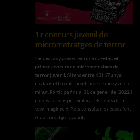
1r concurs juvenil de
micrometratges de terror
I aquest any presentem una novetat:
el
primer concurs de micrometratges de
terror juvenil.
Si tens
entre 12 i 17 anys,
envia’ns el teu micrometratge de menys d’un
minut. Participa fins al
31 de gener del 2022
i
guanya premis per explorar els límits de la
teva imaginació. Pots consultar les bases fent
clic a la imatge següent.