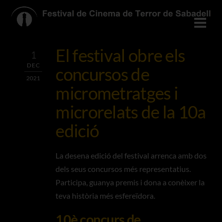
Skip
to
Men
content
El festival obre els
1
DEC
concursos de
2021
micrometratges i
microrelats de la 10a
edició
La desena edició del festival arrenca amb dos
dels seus concursos més representatius.
Participa, guanya premis i dona a conèixer la
teva història més esfereïdora.
10è concurs de