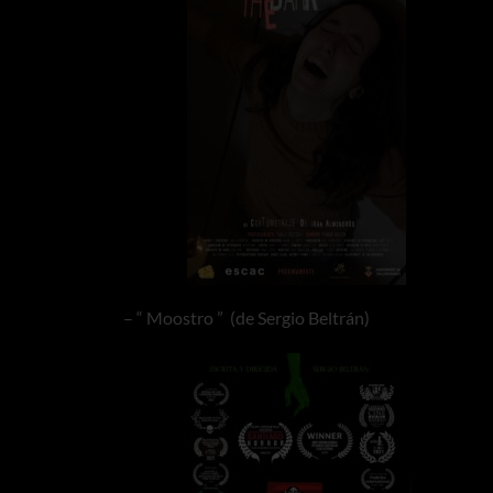
– “ Moostro ” (de Sergio Beltrán)