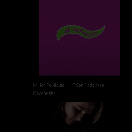
Millor Pel·licula “ Son “ (de Ivan
Kavanagh)