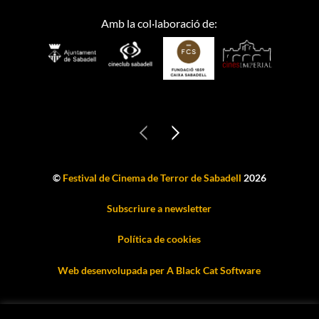
Amb la col·laboració de:
©
Festival de Cinema de Terror de Sabadell
2026
Subscriure a newsletter
Política de cookies
Web desenvolupada per A Black Cat Software
¡Suscríbete a nuestra newsletter para recibir emails con todas las
novedades y promociones exclusivas!