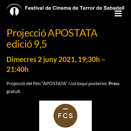
Skip
to
Men
content
Projecció APOSTATA
edició 9,5
Dimecres 2 juny 2021, 19:30h –
21:40h
Projecció del film “APÓSTATA” i col.loqui posterior.
Preu:
gratuït.