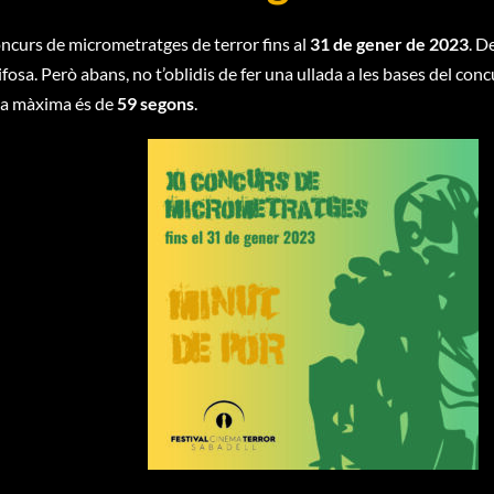
oncurs de micrometratges de terror fins al
31 de gener de 2023
. D
ifosa. Però abans, no t’oblidis de fer una ullada a les bases del con
ada màxima és de
59 segons
.