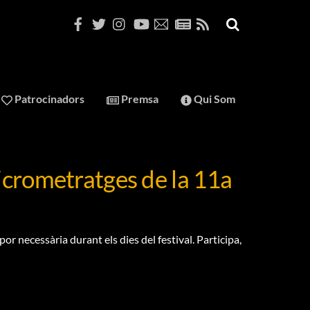
Patrocinadors
Premsa
Qui Som
icrometratges de la 11a
r necessària durant els dies del festival. Participa,