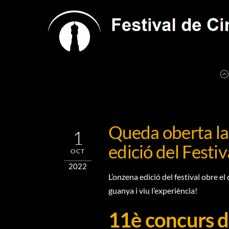
Skip
to
content
Queda oberta la
1
edició del Festiv
OCT
2022
L’onzena edició del festival obre e
guanya i viu l’experiència!
11è concurs 