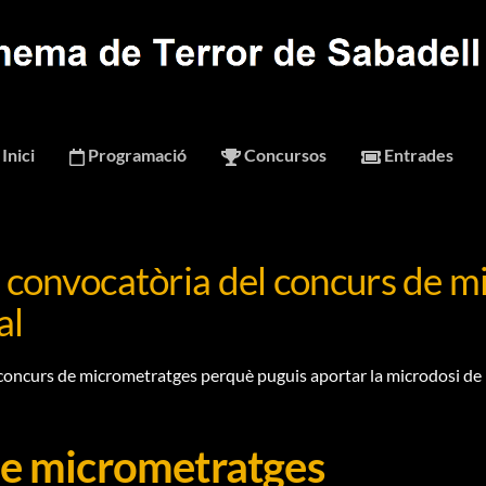
Inici
Programació
Concursos
Entrades
 convocatòria del concurs de m
al
l concurs de micrometratges perquè puguis aportar la microdosi de po
de micrometratges