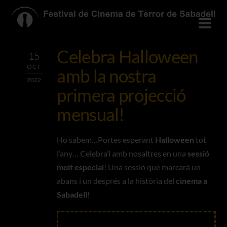
Skip
to
Men
content
Celebra Halloween
15
OCT
amb la nostra
2022
primera projecció
mensual!
Ho sabem…Portes esperant
Halloween
tot
l’any… Celebra’l amb nosaltres en una
sessió
molt especial
! Una sessió que marcarà un
abans i un després a la història del
cinema a
Sabadell
!