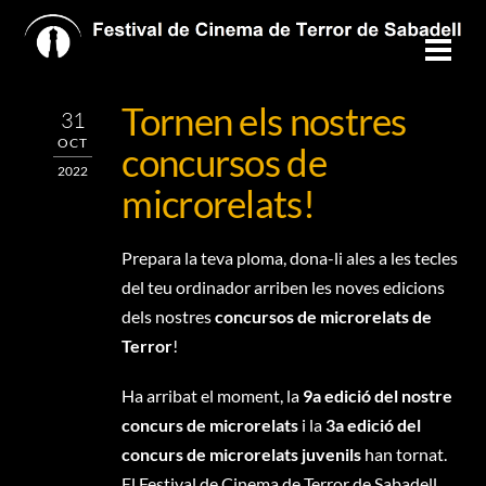
Skip
to
Men
content
Tornen els nostres
31
OCT
concursos de
2022
microrelats!
Prepara la teva ploma, dona-li ales a les tecles
del teu ordinador arriben les noves edicions
dels nostres
concursos de microrelats de
Terror
!
Ha arribat el moment, la
9a edició del nostre
concurs de microrelats
i la
3a edició del
concurs de microrelats juvenils
han tornat.
El Festival de Cinema de Terror de Sabadell,