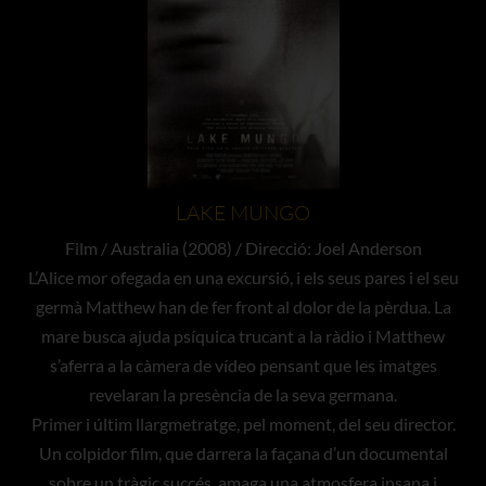
LAKE MUNGO
Film / Australia (2008) / Direcció: Joel Anderson
L’Alice mor ofegada en una excursió, i els seus pares i el seu
germà Matthew han de fer front al dolor de la pèrdua. La
mare busca ajuda psíquica trucant a la ràdio i Matthew
s’aferra a la càmera de vídeo pensant que les imatges
revelaran la presència de la seva germana.
Primer i últim llargmetratge, pel moment, del seu director.
Un colpidor film, que darrera la façana d’un documental
sobre un tràgic succés, amaga una atmosfera insana i