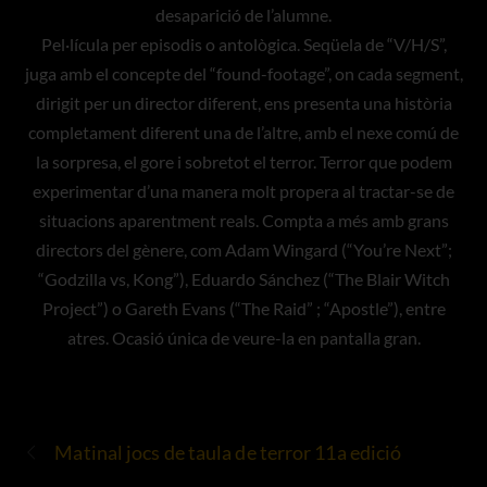
desaparició de l’alumne.
Pel·lícula per episodis o antològica. Seqüela de “V/H/S”,
juga amb el concepte del “found-footage”, on cada segment,
dirigit per un director diferent, ens presenta una història
completament diferent una de l’altre, amb el nexe comú de
la sorpresa, el gore i sobretot el terror. Terror que podem
experimentar d’una manera molt propera al tractar-se de
situacions aparentment reals. Compta a més amb grans
directors del gènere, com Adam Wingard (“You’re Next”;
“Godzilla vs, Kong”), Eduardo Sánchez (“The Blair Witch
Project”) o Gareth Evans (“The Raid” ; “Apostle”), entre
atres. Ocasió única de veure-la en pantalla gran.
Matinal jocs de taula de terror 11a edició