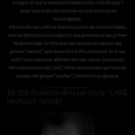
si seguir el que la màscara l’empeny a fer, o bé abraçar l
´amor que acaba de conèixer en una de les joves
nouvingudes.
Alberto Armas, cultivat durant anys en els curtmetratges,
tant en direcció com producció, ens presenta el seu primer
llargmetratge. Un film que beu de tots els clàssics del
gènere “slasher”, que dona títol al film, adaptant-lo al seu
estil i visió personal, diferent del més clàssic, passat pel
filtre del cinema més “cañí”. Molt recomenable per tots els
amants del gènere “slasher”, i del terror en general.
18:35h Projecció de la pel·lícula: "LAKE
MUNGO" (VOSE)