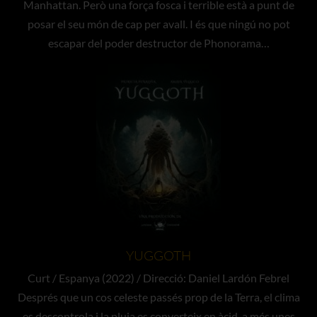
Manhattan. Però una força fosca i terrible està a punt de
posar el seu món de cap per avall. I és que ningú no pot
escapar del poder destructor de Phonorama…
YUGGOTH
Curt / Espanya (2022) / Direcció: Daniel Lardón Febrel
Després que un cos celeste passés prop de la Terra, el clima
es descontrola i la pluja es converteix en àcid, a més unes