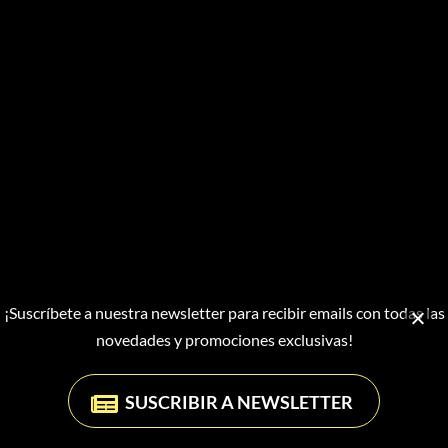
¡Suscríbete a nuestra newsletter para recibir emails con todas las
novedades y promociones exclusivas!
Aquesta web utilitza cookies només per millorar la teva experiència
SUSCRIBIR A NEWSLETTER
terrorífica...
Més informació
Acceptar