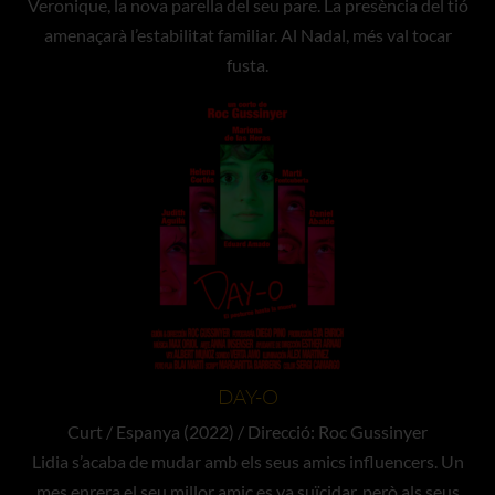
Veronique, la nova parella del seu pare. La presència del tió
amenaçarà l’estabilitat familiar. Al Nadal, més val tocar
fusta.
DAY-O
Curt / Espanya (2022) / Direcció: Roc Gussinyer
Lidia s’acaba de mudar amb els seus amics influencers. Un
mes enrera el seu millor amic es va suïcidar, però als seus