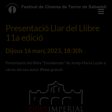
Skip
to
Men
content
Presentació Llar del Llibre
11a edició
Dijous 16 març 2023, 18:30h
Presentació del llibre “Encadenats” de Josep Maria Luzán a
càrrec del seu autor.
Preu:
gratuït.