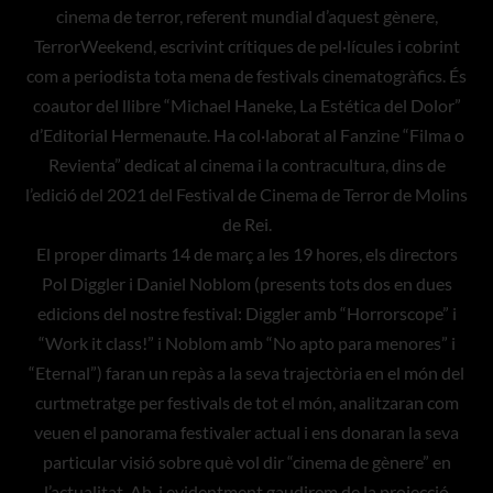
cinema de terror, referent mundial d’aquest gènere,
TerrorWeekend, escrivint crítiques de pel·lícules i cobrint
com a periodista tota mena de festivals cinematogràfics. És
coautor del llibre “Michael Haneke, La Estética del Dolor”
d’Editorial Hermenaute. Ha col·laborat al Fanzine “Filma o
Revienta” dedicat al cinema i la contracultura, dins de
l’edició del 2021 del Festival de Cinema de Terror de Molins
de Rei.
El proper dimarts 14 de març a les 19 hores, els directors
Pol Diggler i Daniel Noblom (presents tots dos en dues
edicions del nostre festival: Diggler amb “Horrorscope” i
“Work it class!” i Noblom amb “No apto para menores” i
“Eternal”) faran un repàs a la seva trajectòria en el món del
curtmetratge per festivals de tot el món, analitzaran com
veuen el panorama festivaler actual i ens donaran la seva
particular visió sobre què vol dir “cinema de gènere” en
l’actualitat. Ah, i evidentment gaudirem de la projecció